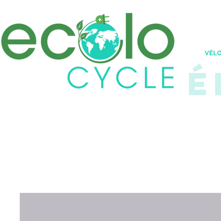
VÉL
É